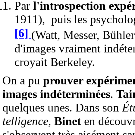
Par
l'introspection expé
1911), puis les psychol
[6]
(Watt, Messer, Bühler
d'images vraiment indéte
croyait Berkeley.
On a pu
prouver expérimen
images indéterminées
.
Tai
quelques unes. Dans son
Ét
telligence
,
Binet
en découvr
s'observent très aisément s