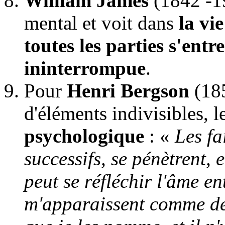
William James
(1842 -1
mental et voit dans
la vi
toutes les parties s'entr
ininterrompue
.
Pour
Henri Bergson
(
18
d'éléments indivisibles, l
psychologique
: «
Les fa
successifs, se pénètrent, 
peut se réfléchir l'âme en
m'apparaissent comme des 