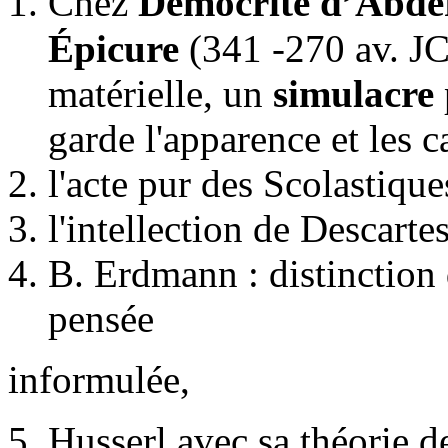
Chez
Démocrite d’Abdè
Épicure
(341 -270 av. J
matérielle, un
simulacre
garde l'apparence et les c
l'acte pur des Scolastique
l'intellection de Descartes
B. Erdmann : distinction 
pensée
informulée,
Husserl avec sa théorie de