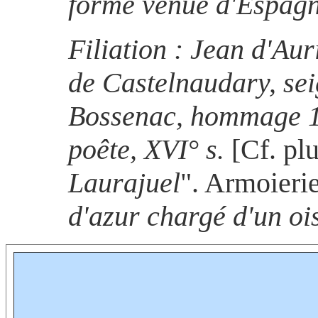
forme venue d'Espagn
Filiation : Jean d'Au
de Castelnaudary, se
Bossenac, hommage 14
poête, XVI° s.
[Cf. plu
Laurajuel
". Armoierie
d'azur chargé d'un oi