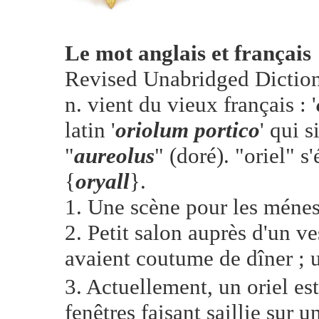
Le mot anglais et français 
Revised Unabridged Dictiona
n. vient du vieux français : '
latin '
oriolum portico
' qui s
"
aureolus
" (doré). "oriel" s
{
oryall
}.
1. Une scène pour les ménest
2. Petit salon auprès d'un v
avaient coutume de dîner ; u
3. Actuellement, un oriel e
fenêtres faisant saillie sur 