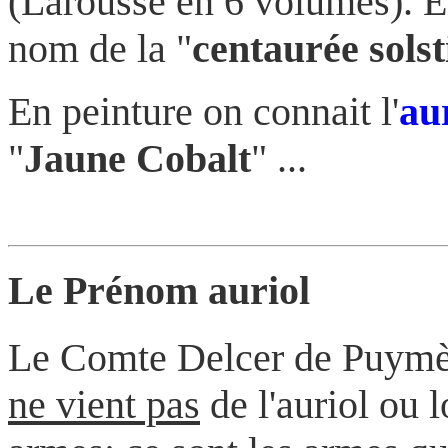
(Larousse en 6 volumes).
E
nom de la "
centaurée solst
En peinture on connait l'
au
"
Jaune Cobalt
" ...
Le Prénom auriol
Le Comte Delcer de Puym
ne vient pas
de l'auriol ou l