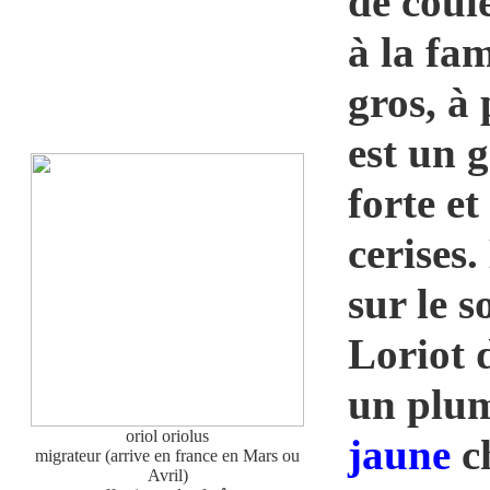
de coul
à la fam
gros, à
est un 
forte et
cerises.
sur le 
Loriot 
un plum
oriol oriolus
jaune
ch
migrateur (arrive en france en Mars ou
Avril)