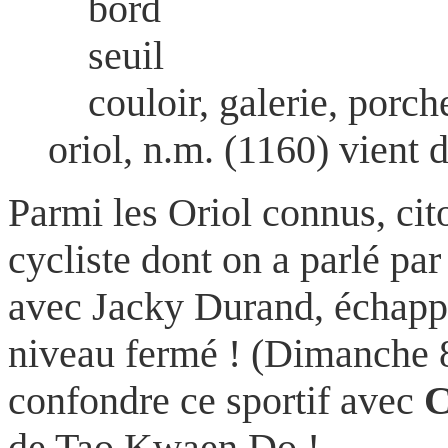
bord
seuil
couloir, galerie, porch
oriol, n.m. (1160) vient d
Parmi les Oriol connus, ci
cycliste dont on a parlé p
avec Jacky Durand, échappé
niveau fermé ! (Dimanche 8 
confondre ce sportif avec
C
de Tao Kwaen Do !