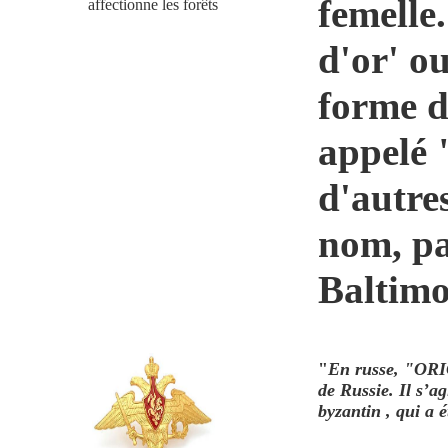
femelle.
affectionne les forêts
d'or' ou
forme d
appelé "
d'autres
nom, pa
Baltimor
"
En russe, "
ORIO
de Russie. Il s’a
byzantin , qui a 