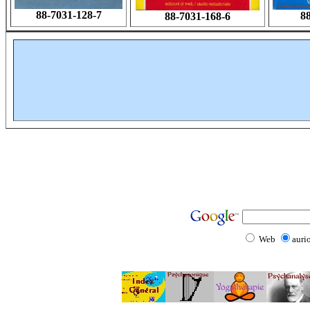
88-7031-128-7
8
88-7031-168-6
Web
aurio